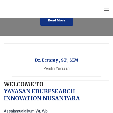
KONSULTAN MANAJEMEN
MASYARAKAT
DAN HUKUM
Read More
Read More
Read More
Dr. Femmy , ST., MM
Pendiri Yayasan
WELCOME TO
YAYASAN EDURESEARCH
INNOVATION NUSANTARA
Assalamualaikum Wr. Wb